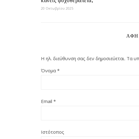
κάνεις ψυχοθεραπεία;
20 Οκτωβρίου 2025
ΑΦΉ
Η ηλ. διεύθυνση σας δεν δημοσιεύεται.
Τα υπ
Όνομα
*
Email
*
Ιστότοπος