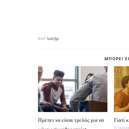
Από
Ιωσήφ
ΜΠΟΡΕΊ Ε
Πρέπει να είσαι τρελός για να
Γιατί 
31 Ιανου