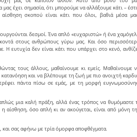
σοχή μας σε κάποιον άλλον. Αυτό από μόνο του μα
 μας έχει σημασία, ότι μπορούμε να αλλάξουμε κάτι – έσ
 αίσθηση σκοπού είναι κάτι που όλοι, βαθιά μέσα μα
ουργούνται δεσμοί. Ένα απλό «ευχαριστώ» ή ένα χαμόγε
 κοντά στους ανθρώπους γύρω μας. Και όσο περισσότε
. Η ευτυχία δεν είναι κάτι που υπάρχει στο κενό, ανθίζ
ώντας τους άλλους, μαθαίνουμε κι εμείς. Μαθαίνουμε 
 κατανόηση και να βλέπουμε τη ζωή με πιο ανοιχτή καρδι
στρέφει πάντα πίσω σε εμάς, με τη μορφή ευγνωμοσύνη
 απλώς μια καλή πράξη, αλλά ένας τρόπος να θυμόμαστε 
 η αίσθηση, όσο απλή κι αν ακούγεται, είναι από μόνη τ
, και σας αφήνω με τρία όμορφα αποφθέγματα.