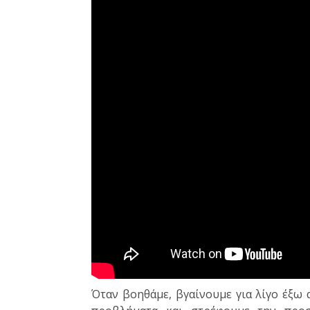
Όταν βοηθάμε, βγαίνουμε για λίγο έξω 