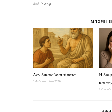
Από
Ιωσήφ
ΜΠΟΡΕΊ Ε
Δεν δικαιούσαι τίποτα
Η δια
3 Φεβρουαρίου 2026
και τη
8 Οκτωβρ
ΑΦΉ