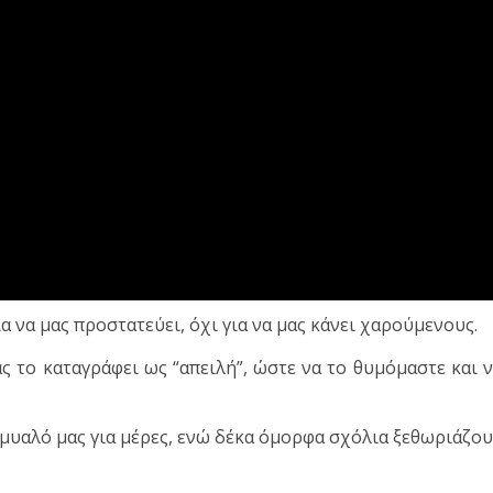
α να μας προστατεύει, όχι για να μας κάνει χαρούμενους.
ς το καταγράφει ως “απειλή”, ώστε να το θυμόμαστε και 
ο μυαλό μας για μέρες, ενώ δέκα όμορφα σχόλια ξεθωριάζο