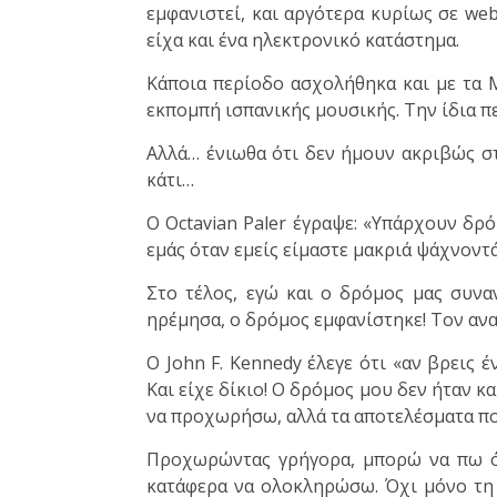
εμφανιστεί, και αργότερα κυρίως σε web
είχα και ένα ηλεκτρονικό κατάστημα.
Κάποια περίοδο ασχολήθηκα και με τα 
εκπομπή ισπανικής μουσικής. Την ίδια πε
Αλλά… ένιωθα ότι δεν ήμουν ακριβώς σ
κάτι…
Ο Octavian Paler έγραψε: «Υπάρχουν δρό
εμάς όταν εμείς είμαστε μακριά ψάχνοντ
Στο τέλος, εγώ και ο δρόμος μας συν
ηρέμησα, ο δρόμος εμφανίστηκε! Τον αν
Ο John F. Kennedy έλεγε ότι «αν βρεις 
Και είχε δίκιο! Ο δρόμος μου δεν ήταν κ
να προχωρήσω, αλλά τα αποτελέσματα πο
Προχωρώντας γρήγορα, μπορώ να πω ότ
κατάφερα να ολοκληρώσω. Όχι μόνο τη 