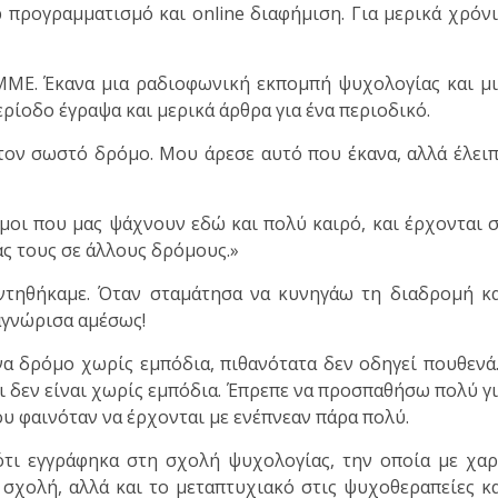
 προγραμματισμό και online διαφήμιση. Για μερικά χρόν
ΜΜΕ. Έκανα μια ραδιοφωνική εκπομπή ψυχολογίας και μ
ρίοδο έγραψα και μερικά άρθρα για ένα περιοδικό.
τον σωστό δρόμο. Μου άρεσε αυτό που έκανα, αλλά έλει
μοι που μας ψάχνουν εδώ και πολύ καιρό, και έρχονται 
άς τους σε άλλους δρόμους.»
αντηθήκαμε. Όταν σταμάτησα να κυνηγάω τη διαδρομή κ
αγνώρισα αμέσως!
ένα δρόμο χωρίς εμπόδια, πιθανότατα δεν οδηγεί πουθενά
αι δεν είναι χωρίς εμπόδια. Έπρεπε να προσπαθήσω πολύ γ
υ φαινόταν να έρχονται με ενέπνεαν πάρα πολύ.
ι εγγράφηκα στη σχολή ψυχολογίας, την οποία με χα
σχολή, αλλά και το μεταπτυχιακό στις ψυχοθεραπείες κ