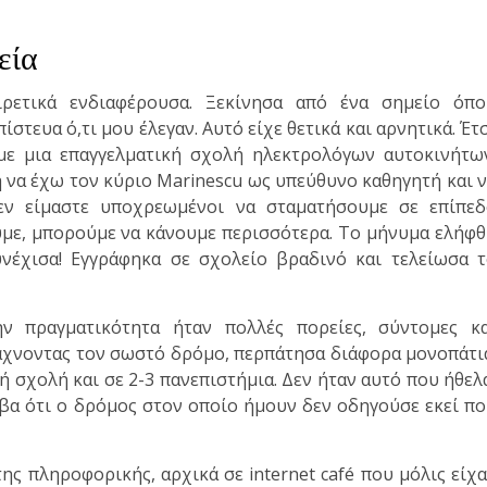
εία
ρετικά ενδιαφέρουσα. Ξεκίνησα από ένα σημείο όπο
στευα ό,τι μου έλεγαν. Αυτό είχε θετικά και αρνητικά. Έτ
 με μια επαγγελματική σχολή ηλεκτρολόγων αυτοκινήτω
 να έχω τον κύριο Marinescu ως υπεύθυνο καθηγητή και 
εν είμαστε υποχρεωμένοι να σταματήσουμε σε επίπεδ
ουμε, μπορούμε να κάνουμε περισσότερα. Το μήνυμα ελήφ
υνέχισα! Εγγράφηκα σε σχολείο βραδινό και τελείωσα 
ν πραγματικότητα ήταν πολλές πορείες, σύντομες κα
άχνοντας τον σωστό δρόμο, περπάτησα διάφορα μονοπάτι
ή σχολή και σε 2-3 πανεπιστήμια. Δεν ήταν αυτό που ήθελ
βα ότι ο δρόμος στον οποίο ήμουν δεν οδηγούσε εκεί π
ς πληροφορικής, αρχικά σε internet café που μόλις είχ