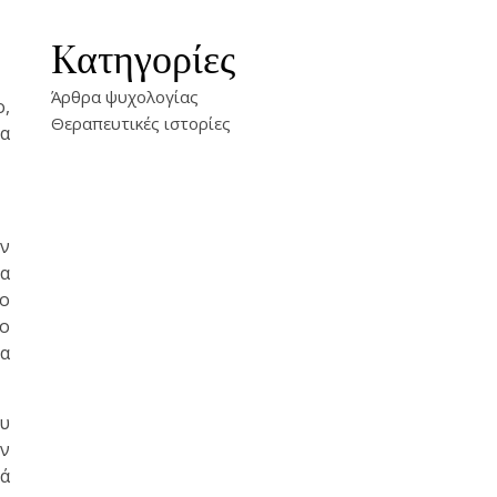
Kατηγορίες
Άρθρα ψυχολογίας
ο,
Θεραπευτικές ιστορίες
να
ην
να
ιο
το
να
ου
ν
κά